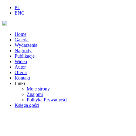
PL
ENG
Home
Galeria
Wydarzenia
Nagrody
Publikacje
Wideo
Autor
Oferta
Kontakt
Linki
Moje strony
Znajomi
Polityka Prywatności
Księga gości